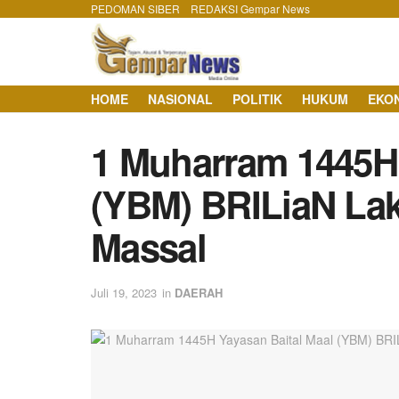
PEDOMAN SIBER
REDAKSI Gempar News
HOME
NASIONAL
POLITIK
HUKUM
EKO
1 Muharram 1445H 
(YBM) BRILiaN La
Massal
Juli 19, 2023
in
DAERAH