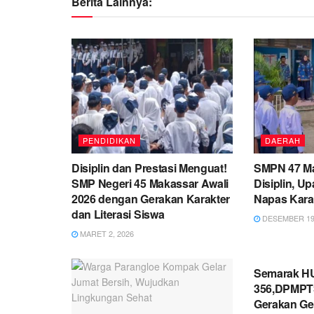
Berita Lainnya:
PENDIDIKAN
DAERAH
Disiplin dan Prestasi Menguat!
SMPN 47 M
SMP Negeri 45 Makassar Awali
Disiplin, U
2026 dengan Gerakan Karakter
Napas Karak
dan Literasi Siswa
DESEMBER 19,
MARET 2, 2026
PEMERINT
Semarak HU
356,DPMPTS
Gerakan Ge