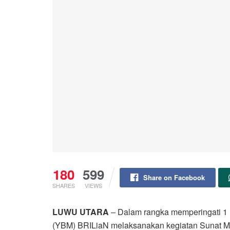
180
599
Share on Facebook
SHARES
VIEWS
LUWU UTARA
– Dalam rangka memperingati 1 
(YBM) BRILiaN melaksanakan kegiatan Sunat M